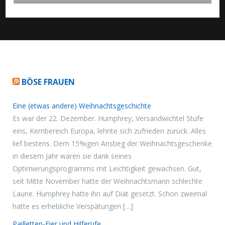
BÖSE FRAUEN
Eine (etwas andere) Weihnachtsgeschichte
Es war der 22. Dezember. Humphrey, Versandwichtel Stufe
eins, Kernbereich Europa, lehnte sich zufrieden zurück. Alles
lief bestens. Dem 15%igen Anstieg der Weihnachtsgeschenke
in diesem Jahr waren sie dank seines
Optimierungsprogramms mit Leichtigkeit gewachsen. Gut,
seit Mitte November hatte der Weihnachtsmann schlechte
Laune. Humphrey hatte ihn auf Diät gesetzt. Schon zweimal
hatte es erhebliche Verspätungen […]
Pailletten-Eier und Hilferufe