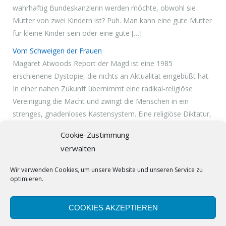
wahrhaftig Bundeskanzlerin werden möchte, obwohl sie
Mutter von zwei Kindern ist? Puh. Man kann eine gute Mutter
für kleine Kinder sein oder eine gute […]
Vom Schweigen der Frauen
Magaret Atwoods Report der Magd ist eine 1985
erschienene Dystopie, die nichts an Aktualität eingebüßt hat.
In einer nahen Zukunft übernimmt eine radikal-religiöse
Vereinigung die Macht und zwingt die Menschen in ein
strenges, gnadenloses Kastensystem. Eine religiöse Diktatur,
ein System aus Überwachung, Strafe und Privilegien. Der
Cookie-Zustimmung
heilige Gral ist die Fruchtbarkeit – Kinder sind selten […]
verwalten
Wir verwenden Cookies, um unsere Website und unseren Service zu
optimieren.
COOKIES AKZEPTIEREN
Free WordPress Theme designed by
Gavick.com